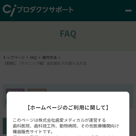
FAQ
トップページ
FAQ
操作方法
【動画】［テクニック編］支台歯を入れ替える方法
操作方法
説明動画
exocad
【ホームページのご利用に関して】
このページは株式会社歯愛メディカルが運営する
歯科医院、歯科技工所、動物病院、その他医療機関向け
機器販売サイトです。