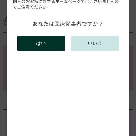
個人のお客様に対するホームページではございませんの
【動画】［テクニック編］支
でご注意ください。
台歯を入れ替える方法
あなたは医療従事者ですか？
いいえ
はい
このページの内容を確認するには会員登録が必要で
す。
会員登録がお済みの方はログインしてください。新規
会員登録は以下からお願いします。
既存ユーザのログイン