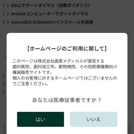
〉〉DELLサポートダイヤル（自動ガイダンス）
〉〉mouseコンピューターサポートダイヤル
〉〉exocadv3.3Chemnitzインストール手順書
【ホームページのご利用に関して】
《届出、申請書、注文書》
このページは株式会社歯愛メディカルが運営する
歯科医院、歯科技工所、動物病院、その他医療機関向け
機器販売サイトです。
〉〉exocad追加モジュール注文書
個人のお客様に対するホームページではございませんの
でご注意ください。
〉〉CADCAM機器登録情報変更届出
〉〉書類送付先
あなたは医療従事者ですか？
いいえ
はい
資料