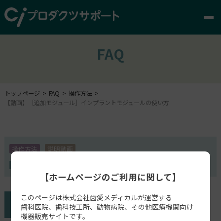
FAQ
トップページ
FAQ
操作方法
【動画】［追加モジュール］インプラントモジュールの使い方
操作方法
説明動画
exocad
【ホームページのご利用に関して】
このページは株式会社歯愛メディカルが運営する
歯科医院、歯科技工所、動物病院、その他医療機関向け
機器販売サイトです。