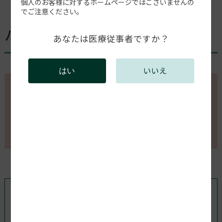
個人のお客様に対するホームページではございませんの
【動画】［追加モジュール］
でご注意ください。
バーモジュールの使い方
あなたは医療従事者ですか？
いいえ
はい
このページの内容を確認するには会員登録が必要で
す。
会員登録がお済みの方はログインしてください。新規
会員登録は以下からお願いします。
既存ユーザのログイン