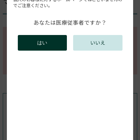
マシン内部がLEDが赤く点灯
でご注意ください。
あなたは医療従事者ですか？
このページの内容を確認するには会員登録が必要で
いいえ
はい
す。
会員登録がお済みの方はログインしてください。新規
会員登録は以下からお願いします。
既存ユーザのログイン
ユーザー名またはメールアドレス