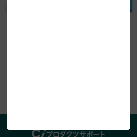
セミナー開催情報
プロダクツレビュー
助成金診断お申込み