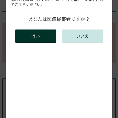
【動画】マウス基本操作
でご注意ください。
あなたは医療従事者ですか？
このページの内容を確認するには会員登録が必要で
いいえ
はい
す。
会員登録がお済みの方はログインしてください。新規
会員登録は以下からお願いします。
既存ユーザのログイン
ユーザー名またはメールアドレス