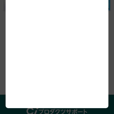
セミナー開催情報
プロダクツレビュー
助成金診断お申込み