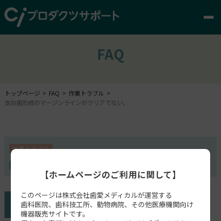
FAQ
トップページ
FAQ
作業トラブル
支台歯形成のマージンラインがクリアでない。
作業トラブル
CS3600
CS3700
DEXIS IS3700
【ホームページのご利用に関して】
このページは株式会社歯愛メディカルが運営する
歯科医院、歯科技工所、動物病院、その他医療機関向け
機器販売サイトです。