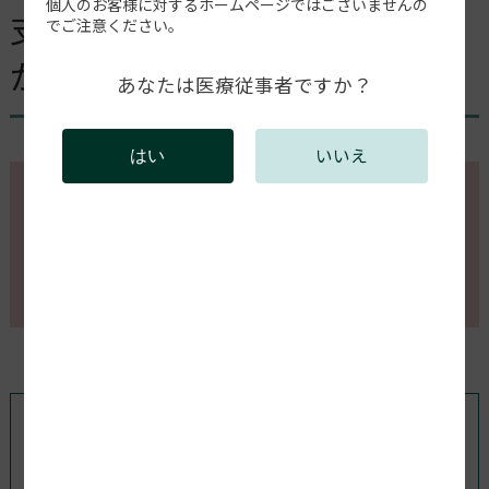
個人のお客様に対するホームページではございませんの
支台歯形成のマージンライン
でご注意ください。
がクリアでない。
あなたは医療従事者ですか？
いいえ
はい
このページの内容を確認するには会員登録が必要で
す。
会員登録がお済みの方はログインしてください。新規
会員登録は以下からお願いします。
既存ユーザのログイン