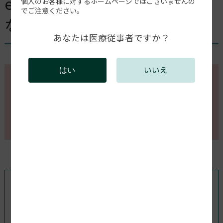
exocadv3.1へログインが出来
個人のお客様に対するホームページではございませんの
でご注意ください。
ない
あなたは医療従事者ですか？
いいえ
はい
このページの内容を確認するには会員登録が必要で
す。
会員登録がお済みの方はログインしてください。新規
会員登録は以下からお願いします。
既存ユーザのログイン