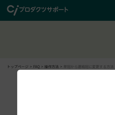
トップページ
FAQ
操作方法
単冠から連結冠に変更する方法
操作方法
exocad