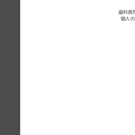
歯科医
個人の
単冠から連結冠
このページの内容を確認する
会員登録がお済みの方はログ