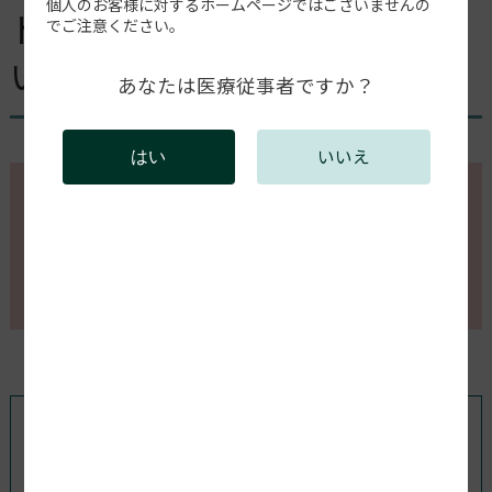
個人のお客様に対するホームページではございませんの
ドングルキーを破損してしま
でご注意ください。
いました。
あなたは医療従事者ですか？
いいえ
はい
このページの内容を確認するには会員登録が必要で
す。
会員登録がお済みの方はログインしてください。新規
会員登録は以下からお願いします。
既存ユーザのログイン