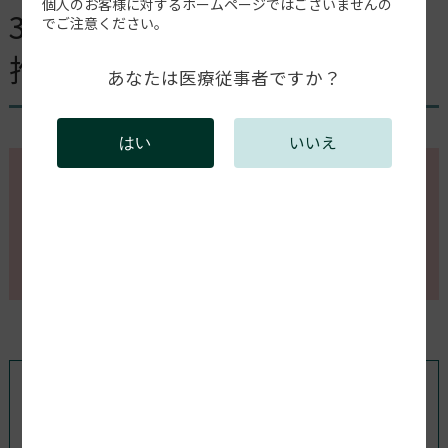
個人のお客様に対するホームページではございませんの
3Dマウスを検討しています。
でご注意ください。
推奨のものはありますか？
あなたは医療従事者ですか？
いいえ
はい
このページの内容を確認するには会員登録が必要で
す。
会員登録がお済みの方はログインしてください。新規
会員登録は以下からお願いします。
既存ユーザのログイン