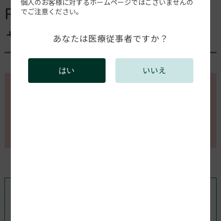
個人のお客様に対するホームページではございませんの
PCが起動しない。使用中にシ
でご注意ください。
ャットダウンする。
あなたは医療従事者ですか？
いいえ
はい
このページの内容を確認するには会員登録が必要で
す。
会員登録がお済みの方はログインしてください。新規
会員登録は以下からお願いします。
既存ユーザのログイン