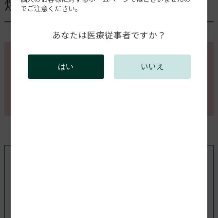
焼成蓋は必要か？
でご注意ください。
あなたは医療従事者ですか？
このページの内容を確認するには会員登録が必要で
いいえ
はい
す。
会員登録がお済みの方はログインしてください。新規
会員登録は以下からお願いします。
既存ユーザのログイン
ユーザー名またはメールアドレス