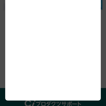
セミナー開催情報
プロダクツレビュー
助成金診断お申込み