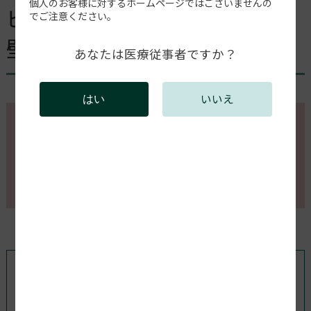
個人のお客様に対するホームページではございませんの
ビルドプラットフォームの側
でご注意ください。
壁が浮く、外れる。
あなたは医療従事者ですか？
いいえ
はい
このページの内容を確認するには会員登録が必要で
す。
会員登録がお済みの方はログインしてください。新規
会員登録は以下からお願いします。
既存ユーザのログイン