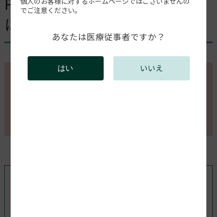
PreFormに必要なPCスペック
個人のお客様に対するホームページではございませんの
でご注意ください。
は？
あなたは医療従事者ですか？
いいえ
はい
このページの内容を確認するには会員登録が必要で
す。
会員登録がお済みの方はログインしてください。新規
会員登録は以下からお願いします。
既存ユーザのログイン