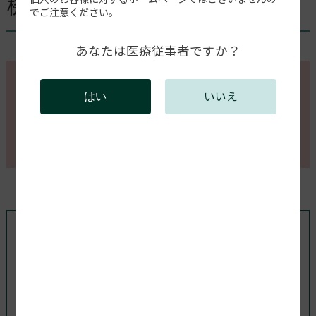
機体トラブルエラーNo.14
でご注意ください。
あなたは医療従事者ですか？
このページの内容を確認するには会員登録が必要で
いいえ
はい
す。
会員登録がお済みの方はログインしてください。新規
会員登録は以下からお願いします。
既存ユーザのログイン
ユーザー名またはメールアドレス