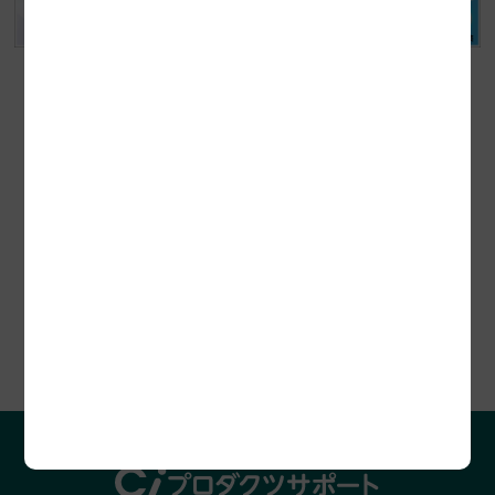
セミナー開催情報
プロダクツレビュー
助成金診断お申込み