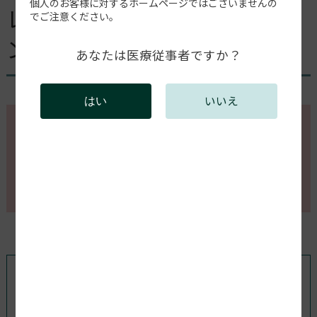
個人のお客様に対するホームページではございませんの
レジンカートリッジからレジ
でご注意ください。
ンが供給されない。
あなたは医療従事者ですか？
いいえ
はい
このページの内容を確認するには会員登録が必要で
す。
会員登録がお済みの方はログインしてください。新規
会員登録は以下からお願いします。
既存ユーザのログイン