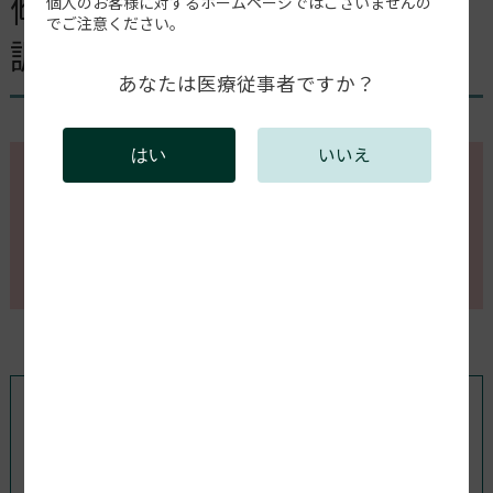
傾いているプリンターの水平
個人のお客様に対するホームページではございませんの
でご注意ください。
調整
あなたは医療従事者ですか？
いいえ
はい
このページの内容を確認するには会員登録が必要で
す。
会員登録がお済みの方はログインしてください。新規
会員登録は以下からお願いします。
既存ユーザのログイン