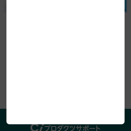
セミナー開催情報
プロダクツレビュー
助成金診断お申込み