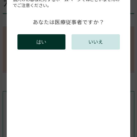
ガルバノミラー動作負荷大
でご注意ください。
あなたは医療従事者ですか？
このページの内容を確認するには会員登録が必要で
いいえ
はい
す。
会員登録がお済みの方はログインしてください。新規
会員登録は以下からお願いします。
既存ユーザのログイン
ユーザー名またはメールアドレス