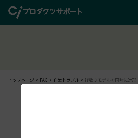
トップページ
FAQ
作業トラブル
複数のモデルを同時に造形
作業トラブル
OnDemand3D 4K Printer