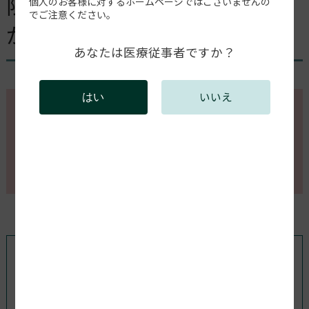
限定記事：Φ0.5ミリングバー
個人のお客様に対するホームページではございませんの
でご注意ください。
が折れた
あなたは医療従事者ですか？
いいえ
はい
このページの内容を確認するには会員登録が必要で
す。
会員登録がお済みの方はログインしてください。新規
会員登録は以下からお願いします。
既存ユーザのログイン