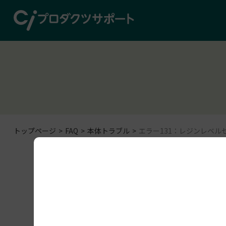
トップページ
FAQ
本体トラブル
エラー131：レジンレベル
本体トラブル
Form 3B+