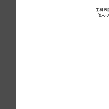
歯科医
個人の
エラー131：レ
このページの内容を確認する
会員登録がお済みの方はログ