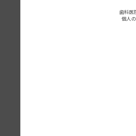
歯科医
個人の
エラー148：テ
このページの内容を確認する
会員登録がお済みの方はログ