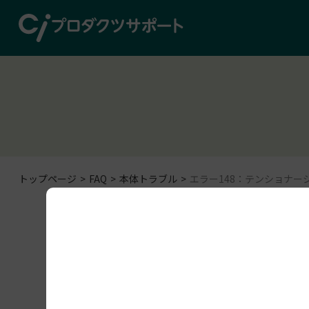
トップページ
FAQ
本体トラブル
エラー148：テンショナー
本体トラブル
Form 3B+