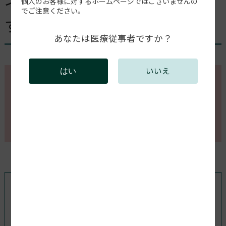
インプラントの衝突検出を消
個人のお客様に対するホームページではございませんの
でご注意ください。
す
あなたは医療従事者ですか？
いいえ
はい
このページの内容を確認するには会員登録が必要で
す。
会員登録がお済みの方はログインしてください。新規
会員登録は以下からお願いします。
既存ユーザのログイン