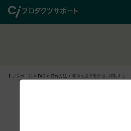
トップページ
FAQ
操作方法
画像を違う患者様に移動する
操作方法
EzDent-i