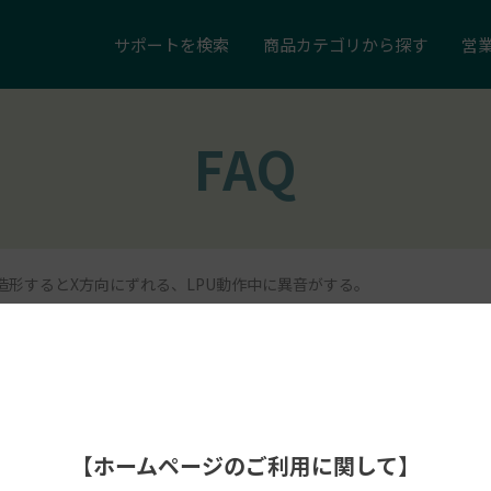
サポートを
検索
商品カテゴリ
から探す
営
FAQ
造形するとX方向にずれる、LPU動作中に異音がする。
【ホームページのご利用に関して】