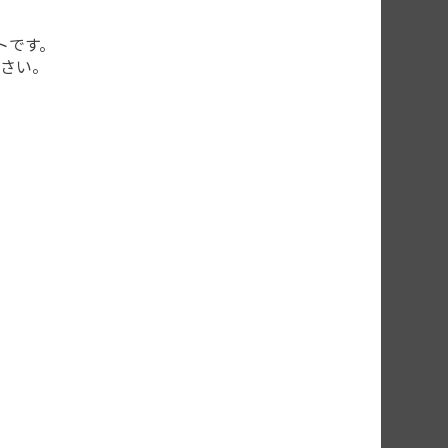
トです。
さい。
ずれる、LPU動作
す。