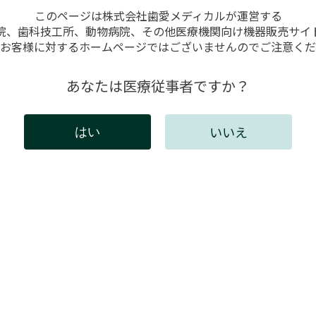
このページは株式会社歯愛メディカルが運営する
院、歯科技工所、動物病院、その他医療機関向け機器販売サイ
お客様に対するホームページではございませんのでご注意くだ
作しない、造形するとX方向に
あなたは医療従事者ですか？
。
いいえ
はい
には会員登録が必要です。
インしてください。新規会員登録は以下からお願いしま
既存ユーザのログイン