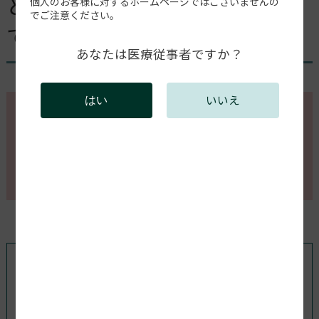
どのような補綴物がデザイン
個人のお客様に対するホームページではございませんの
でご注意ください。
できますか？
あなたは医療従事者ですか？
いいえ
はい
このページの内容を確認するには会員登録が必要で
す。
会員登録がお済みの方はログインしてください。新規
会員登録は以下からお願いします。
既存ユーザのログイン