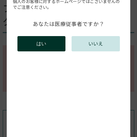
個人のお客様に対するホームページではございませんの
プラットフォームのレベリン
でご注意ください。
グは必要ですか？
あなたは医療従事者ですか？
いいえ
はい
このページの内容を確認するには会員登録が必要で
す。
会員登録がお済みの方はログインしてください。新規
会員登録は以下からお願いします。
既存ユーザのログイン