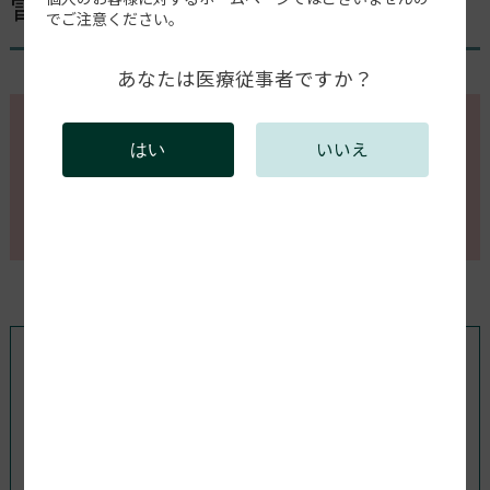
電球は交換できますか？
でご注意ください。
あなたは医療従事者ですか？
このページの内容を確認するには会員登録が必要で
いいえ
はい
す。
会員登録がお済みの方はログインしてください。新規
会員登録は以下からお願いします。
既存ユーザのログイン
ユーザー名またはメールアドレス