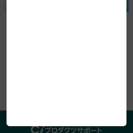
セミナー開催情報
プロダクツレビュー
助成金診断お申込み