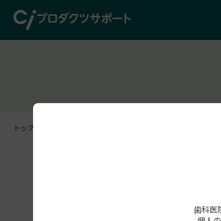
トップページ
FAQ
周辺機器トラブル
カテゴリ：
周辺機器トラブル
歯科医
［FabWash］AccuFab-F1のプ
個人の