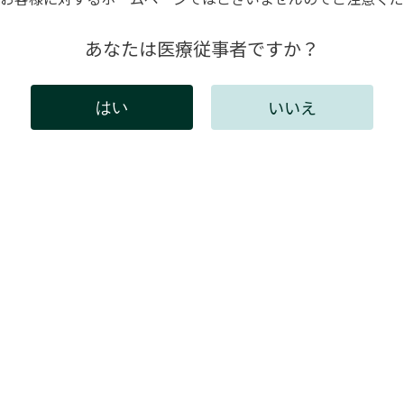
-fiで接続できない
あなたは医療従事者ですか？
b本体のマテリアル設定に、使用したいレジンが表示されない
いいえ
はい
線LANで接続できない
パーツを注文したいが、パーツ名称がわからない。
アルはありますか？
Cスペックは
レイにエラーメッセージが出る。