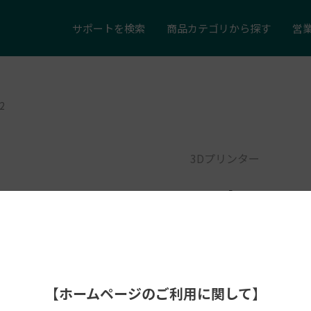
サポートを
検索
商品カテゴリ
から探す
営
2
3Dプリンター
FabCur
ポストキュア ユニット
【ホームページのご利用に関して】