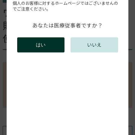
個人のお客様に対するホームページではございませんの
ワイヤレスハブへの接続に失
でご注意ください。
敗します（電源アダプターを
あなたは医療従事者ですか？
使用したUSB AからC）
いいえ
はい
このページの内容を確認するには会員登録が必要で
す。
会員登録がお済みの方はログインしてください。新規
会員登録は以下からお願いします。