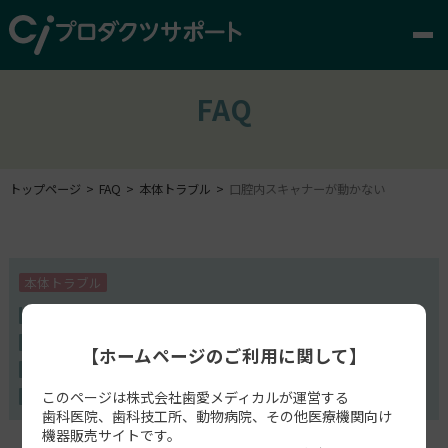
FAQ
トップページ
FAQ
本体トラブル
口腔内スキャナーが動かない
本体トラブル
Medit T300
Medit T500
Medit T310
Medit T510
Medit T710
SCAN PARTNER
AutoScan DS-MIX
【ホームページのご利用に関して】
AutoScan DS-EX Pro
AutoScan DS-EX Pro(H)
Medit T-Series
このページは株式会社歯愛メディカルが運営する
歯科医院、歯科技工所、動物病院、その他医療機関向け
機器販売サイトです。