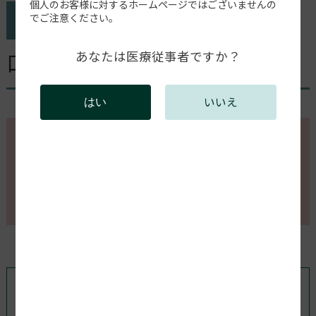
個人のお客様に対するホームページではございませんの
でご注意ください。
口腔内スキャナーが動かない
あなたは医療従事者ですか？
いいえ
はい
このページの内容を確認するには会員登録が必要で
す。
会員登録がお済みの方はログインしてください。新規
会員登録は以下からお願いします。
既存ユーザのログイン