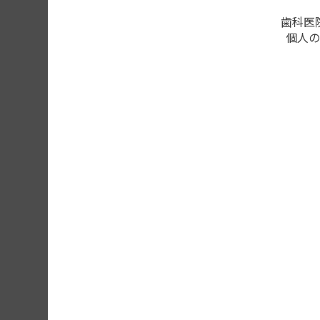
歯科医
個人の
SHINING3D Aoralscan Elite ワ
レス
詳細はこちら