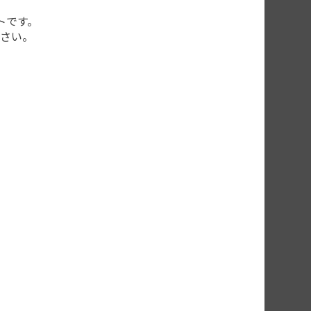
トです。
さい。
INING3D Aoralscan3 ワイヤレス
詳細はこちら