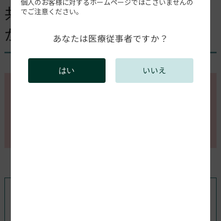
個人のお客様に対するホームページではございませんの
共有をかけていたフォルダー
でご注意ください。
が表示されなくなった。
あなたは医療従事者ですか？
いいえ
はい
このページの内容を確認するには会員登録が必要で
す。
会員登録がお済みの方はログインしてください。新規
会員登録は以下からお願いします。
既存ユーザのログイン