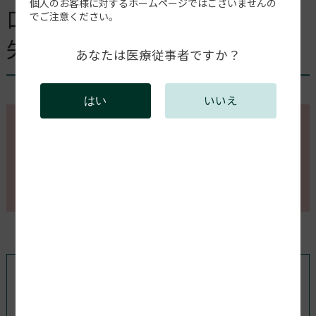
個人のお客様に対するホームページではございませんの
口腔内スキャナーへの接続に
でご注意ください。
失敗する
あなたは医療従事者ですか？
いいえ
はい
このページの内容を確認するには会員登録が必要で
す。
会員登録がお済みの方はログインしてください。新規
会員登録は以下からお願いします。
既存ユーザのログイン